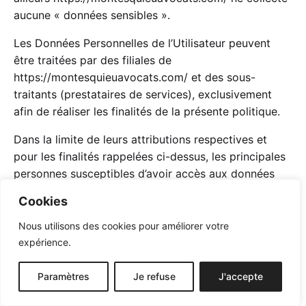
aucune « données sensibles ».
Les Données Personnelles de l’Utilisateur peuvent
être traitées par des filiales de
https://montesquieuavocats.com/
et des sous-
traitants (prestataires de services), exclusivement
afin de réaliser les finalités de la présente politique.
Dans la limite de leurs attributions respectives et
pour les finalités rappelées ci-dessus, les principales
personnes susceptibles d’avoir accès aux données
des Utilisateurs de
https://montesquieuavocats.com/
Cookies
sont principalement les agents de notre service
client.
Nous utilisons des cookies pour améliorer votre
expérience.
8. Notification
d’incident
Paramètres
Je refuse
J'accepte